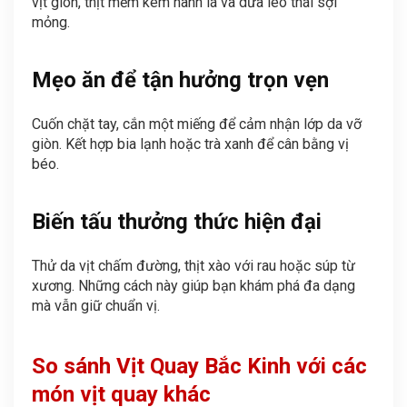
vịt giòn, thịt mềm kèm hành lá và dưa leo thái sợi
mỏng.
Mẹo ăn để tận hưởng trọn vẹn
Cuốn chặt tay, cắn một miếng để cảm nhận lớp da vỡ
giòn. Kết hợp bia lạnh hoặc trà xanh để cân bằng vị
béo.
Biến tấu thưởng thức hiện đại
Thử da vịt chấm đường, thịt xào với rau hoặc súp từ
xương. Những cách này giúp bạn khám phá đa dạng
mà vẫn giữ chuẩn vị.
So sánh Vịt Quay Bắc Kinh với các
món vịt quay khác