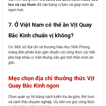
leo và rau thơm
để cân bằng vị béo và giúp món ăn
ngon hơn.
7. Ở Việt Nam có thể ăn Vịt Quay
Bắc Kinh chuẩn vị không?
Có. Một số địa chỉ và thương hiệu như
Vĩnh Phong
mang đến phiên bản gần chuẩn với công thức cải tiến
phù hợp khẩu vị Việt nhưng vẫn giữ tinh thần món ăn
gốc.
Mẹo chọn địa chỉ thưởng thức Vịt
Quay Bắc Kinh ngon
Chọn quán uy tín bằng cách kiểm tra da giòn, thịt tươi
và cách thái chuyên nghiệp. Ưu tiên nơi giữ công thức