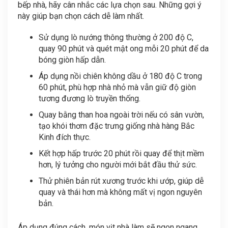
bếp nhà, hãy cân nhắc các lựa chọn sau. Những gợi ý
này giúp bạn chọn cách dễ làm nhất.
Sử dụng lò nướng thông thường ở 200 độ C,
quay 90 phút và quét mật ong mỗi 20 phút để da
bóng giòn hấp dẫn.
Áp dụng nồi chiên không dầu ở 180 độ C trong
60 phút, phù hợp nhà nhỏ mà vẫn giữ độ giòn
tương đương lò truyền thống.
Quay bằng than hoa ngoài trời nếu có sân vườn,
tạo khói thơm đặc trưng giống nhà hàng Bắc
Kinh đích thực.
Kết hợp hấp trước 20 phút rồi quay để thịt mềm
hơn, lý tưởng cho người mới bắt đầu thử sức.
Thử phiên bản rút xương trước khi ướp, giúp dễ
quay và thái hơn mà không mất vị ngon nguyên
bản.
Áp dụng đúng cách, món vịt nhà làm sẽ ngon ngang