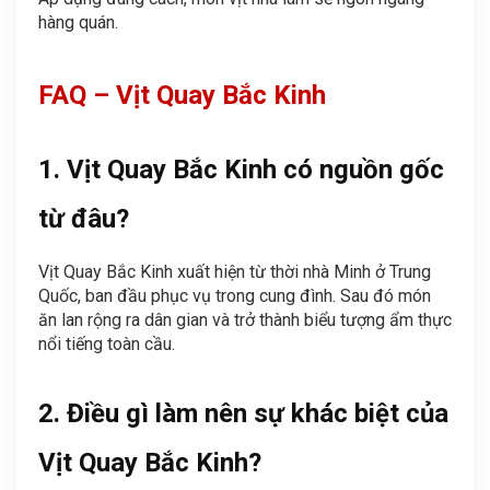
hàng quán.
FAQ – Vịt Quay Bắc Kinh
1. Vịt Quay Bắc Kinh có nguồn gốc
từ đâu?
Vịt Quay Bắc Kinh xuất hiện từ thời nhà Minh ở Trung
Quốc, ban đầu phục vụ trong cung đình. Sau đó món
ăn lan rộng ra dân gian và trở thành biểu tượng ẩm thực
nổi tiếng toàn cầu.
2. Điều gì làm nên sự khác biệt của
Vịt Quay Bắc Kinh?