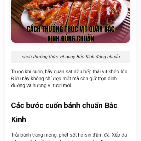
cách thưởng thức vịt quay Bắc Kinh đúng chuẩn
Trước khi cuốn, hãy quan sát đầu bếp thái vịt khéo léo.
Điều này không chỉ đẹp mắt mà còn giữ trọn dinh
dưỡng và hương vị tươi mới.
Các bước cuốn bánh chuẩn Bắc
Kinh
Trải bánh tráng mỏng, phết sốt hoisin đậm đà. Xếp da