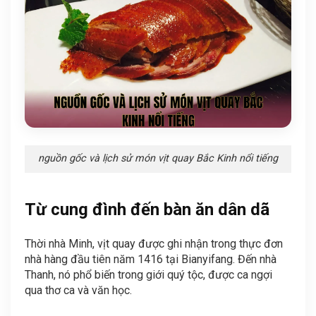
nguồn gốc và lịch sử món vịt quay Bắc Kinh nổi tiếng
Từ cung đình đến bàn ăn dân dã
Thời nhà Minh, vịt quay được ghi nhận trong thực đơn
nhà hàng đầu tiên năm 1416 tại Bianyifang. Đến nhà
Thanh, nó phổ biến trong giới quý tộc, được ca ngợi
qua thơ ca và văn học.