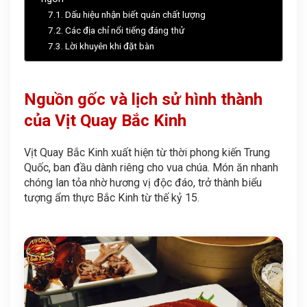
Dấu hiệu nhận biết quán chất lượng
Các địa chỉ nổi tiếng đáng thử
Lời khuyên khi đặt bàn
Nguồn gốc và lịch sử hình thành
của Vịt Quay Bắc Kinh
Vịt Quay Bắc Kinh xuất hiện từ thời phong kiến Trung
Quốc, ban đầu dành riêng cho vua chúa. Món ăn nhanh
chóng lan tỏa nhờ hương vị độc đáo, trở thành biểu
tượng ẩm thực Bắc Kinh từ thế kỷ 15.