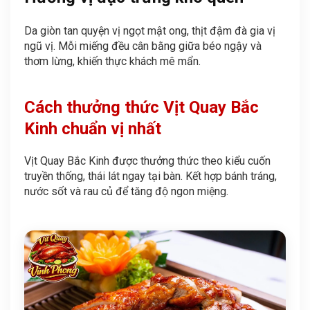
Da giòn tan quyện vị ngọt mật ong, thịt đậm đà gia vị
ngũ vị. Mỗi miếng đều cân bằng giữa béo ngậy và
thơm lừng, khiến thực khách mê mẩn.
Cách thưởng thức Vịt Quay Bắc
Kinh chuẩn vị nhất
Vịt Quay Bắc Kinh được thưởng thức theo kiểu cuốn
truyền thống, thái lát ngay tại bàn. Kết hợp bánh tráng,
nước sốt và rau củ để tăng độ ngon miệng.