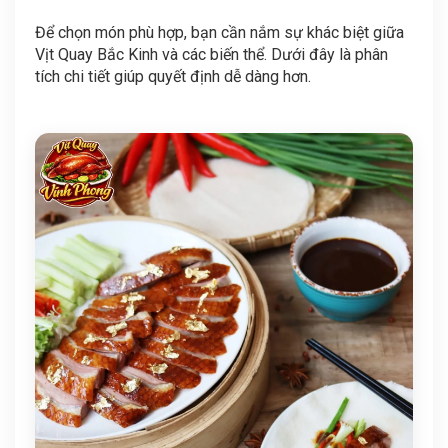
Để chọn món phù hợp, bạn cần nắm sự khác biệt giữa
Vịt Quay Bắc Kinh và các biến thể. Dưới đây là phân
tích chi tiết giúp quyết định dễ dàng hơn.