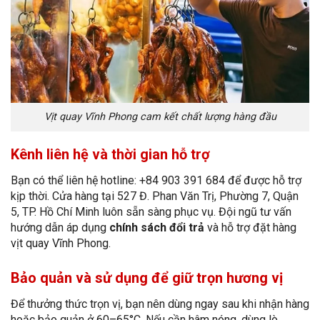
Vịt quay Vĩnh Phong cam kết chất lượng hàng đầu
Kênh liên hệ và thời gian hỗ trợ
Bạn có thể liên hệ hotline: +84 903 391 684 để được hỗ trợ
kịp thời. Cửa hàng tại 527 Đ. Phan Văn Trị, Phường 7, Quận
5, TP. Hồ Chí Minh luôn sẵn sàng phục vụ. Đội ngũ tư vấn
hướng dẫn áp dụng
chính sách đổi trả
và hỗ trợ đặt hàng
vịt quay Vĩnh Phong.
Bảo quản và sử dụng để giữ trọn hương vị
Để thưởng thức trọn vị, bạn nên dùng ngay sau khi nhận hàng
hoặc bảo quản ở 60–65°C. Nếu cần hâm nóng, dùng lò