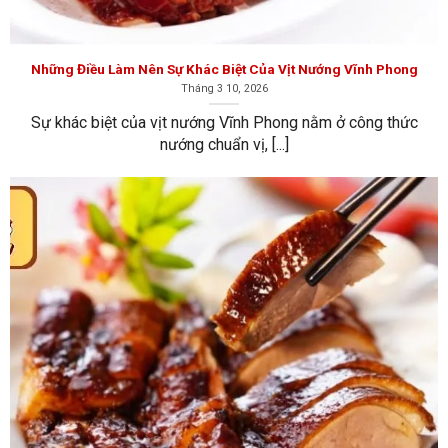
5, TP.HCM
Những Điều Làm Nên Sự Khác Biệt Của Vịt Nướng Vĩnh Phong
Website:
https://vitquayvinhphong.com/
Những Điều Làm Nên Sự Khác Biệt Của Vịt Nướng Vĩnh Phong
Tháng 3 10, 2026
Sự khác biệt của vịt nướng Vĩnh Phong nằm ở công thức
nướng chuẩn vị, [...]