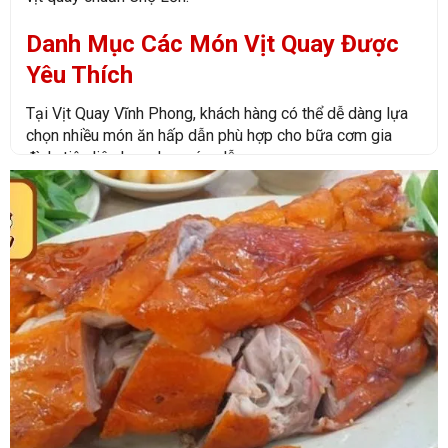
Danh Mục Các Món Vịt Quay Được
Yêu Thích
Tại Vịt Quay Vĩnh Phong, khách hàng có thể dễ dàng lựa
chọn nhiều món ăn hấp dẫn phù hợp cho bữa cơm gia
đình, tiệc liên hoan hay cúng lễ:
Vịt quay truyền thống da giòn
Vịt quay mật ong thơm đậm vị
Vịt quay tiêu đen cay nhẹ hấp dẫn
Vịt quay lá mắc mật chuẩn vị
Heo quay da giòn vàng óng
Xá xíu chuẩn vị người Hoa
Sườn quay mềm thơm
Combo vịt quay tiết kiệm
Trang Cam Kết Chất Lượng Của Quán Vịt Nướng Vĩnh Phong