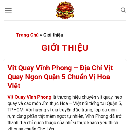
Bỏ
qua
nội
dung
Trang Chủ
»
Giới thiệu
GIỚI THIỆU
Vịt Quay Vĩnh Phong – Địa Chỉ Vịt
Quay Ngon Quận 5 Chuẩn Vị Hoa
Việt
Vịt Quay Vĩnh Phong
là thương hiệu chuyên vịt quay, heo
quay và các món ẩm thực Hoa – Việt nổi tiếng tại Quận 5,
TP.HCM. Với hương vị gia truyền đặc trưng, lớp da giòn
rụm cùng phần thịt mềm ngọt tự nhiên, Vĩnh Phong đã trở
thành địa chỉ quen thuộc của nhiều thực khách yêu thích
vịt quay chuẩn Chợ Lớn.