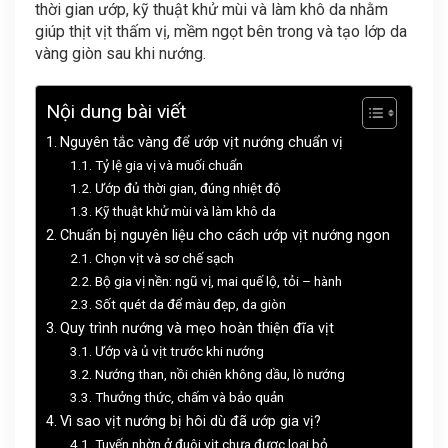
thời gian ướp, kỹ thuật khử mùi và làm khô da nhằm
giúp thịt vịt thấm vị, mềm ngọt bên trong và tạo lớp da
vàng giòn sau khi nướng.
Nội dung bài viết
Nguyên tắc vàng để ướp vịt nướng chuẩn vị
Tỷ lệ gia vị và muối chuẩn
Ướp đủ thời gian, đúng nhiệt độ
Kỹ thuật khử mùi và làm khô da
Chuẩn bị nguyên liệu cho cách ướp vịt nướng ngon
Chọn vịt và sơ chế sạch
Bộ gia vị nền: ngũ vị, mai quế lộ, tỏi – hành
Sốt quét da để màu đẹp, da giòn
Quy trình nướng và mẹo hoàn thiện đĩa vịt
Ướp và ủ vịt trước khi nướng
Nướng than, nồi chiên không dầu, lò nướng
Thưởng thức, chấm và bảo quản
Vì sao vịt nướng bị hôi dù đã ướp gia vị?
Tuyến nhờn ở đuôi vịt chưa được loại bỏ