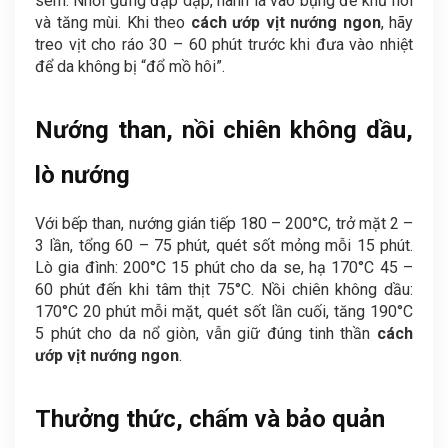
sém. Nhồi gừng đập dập, hành lá vào bụng để khử hôi
và tăng mùi. Khi theo
cách ướp vịt nướng ngon
, hãy
treo vịt cho ráo 30 – 60 phút trước khi đưa vào nhiệt
để da không bị “đổ mồ hôi”.
Nướng than, nồi chiên không dầu,
lò nướng
Với bếp than, nướng gián tiếp 180 – 200°C, trở mặt 2 –
3 lần, tổng 60 – 75 phút, quét sốt mỏng mỗi 15 phút.
Lò gia đình: 200°C 15 phút cho da se, hạ 170°C 45 –
60 phút đến khi tâm thịt 75°C. Nồi chiên không dầu:
170°C 20 phút mỗi mặt, quét sốt lần cuối, tăng 190°C
5 phút cho da nổ giòn, vẫn giữ đúng tinh thần
cách
ướp vịt nướng ngon
.
Thưởng thức, chấm và bảo quản