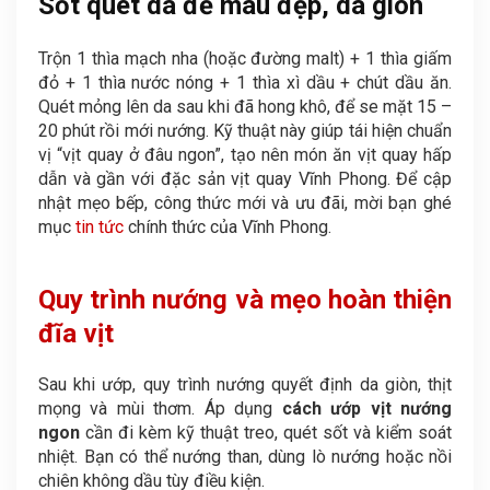
Sốt quét da để màu đẹp, da giòn
Trộn 1 thìa mạch nha (hoặc đường malt) + 1 thìa giấm
đỏ + 1 thìa nước nóng + 1 thìa xì dầu + chút dầu ăn.
Quét mỏng lên da sau khi đã hong khô, để se mặt 15 –
20 phút rồi mới nướng. Kỹ thuật này giúp tái hiện chuẩn
vị “vịt quay ở đâu ngon”, tạo nên món ăn vịt quay hấp
dẫn và gần với đặc sản vịt quay Vĩnh Phong. Để cập
nhật mẹo bếp, công thức mới và ưu đãi, mời bạn ghé
mục
tin tức
chính thức của Vĩnh Phong.
Quy trình nướng và mẹo hoàn thiện
đĩa vịt
Sau khi ướp, quy trình nướng quyết định da giòn, thịt
mọng và mùi thơm. Áp dụng
cách ướp vịt nướng
ngon
cần đi kèm kỹ thuật treo, quét sốt và kiểm soát
nhiệt. Bạn có thể nướng than, dùng lò nướng hoặc nồi
chiên không dầu tùy điều kiện.