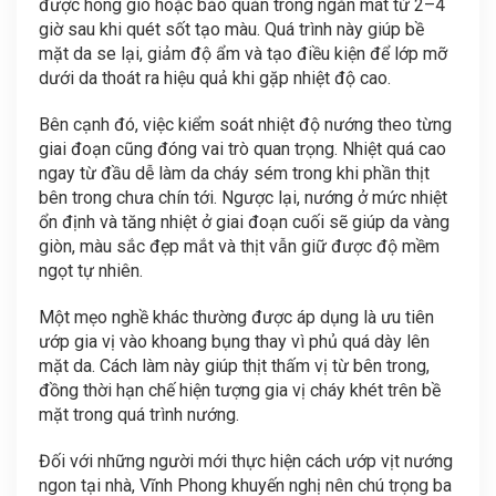
được hong gió hoặc bảo quản trong ngăn mát từ 2–4
giờ sau khi quét sốt tạo màu. Quá trình này giúp bề
mặt da se lại, giảm độ ẩm và tạo điều kiện để lớp mỡ
dưới da thoát ra hiệu quả khi gặp nhiệt độ cao.
Bên cạnh đó, việc kiểm soát nhiệt độ nướng theo từng
giai đoạn cũng đóng vai trò quan trọng. Nhiệt quá cao
ngay từ đầu dễ làm da cháy sém trong khi phần thịt
bên trong chưa chín tới. Ngược lại, nướng ở mức nhiệt
ổn định và tăng nhiệt ở giai đoạn cuối sẽ giúp da vàng
giòn, màu sắc đẹp mắt và thịt vẫn giữ được độ mềm
ngọt tự nhiên.
Một mẹo nghề khác thường được áp dụng là ưu tiên
ướp gia vị vào khoang bụng thay vì phủ quá dày lên
mặt da. Cách làm này giúp thịt thấm vị từ bên trong,
đồng thời hạn chế hiện tượng gia vị cháy khét trên bề
mặt trong quá trình nướng.
Đối với những người mới thực hiện cách ướp vịt nướng
ngon tại nhà, Vĩnh Phong khuyến nghị nên chú trọng ba