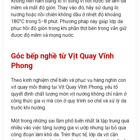
Không nên hâm bằng lò vi sóng vì hơi nước sẽ làm da
mềm và mất độ giòn. Thay vào đó, hãy sử dụng lò
nướng hoặc nồi chiên không dầu ở nhiệt độ khoảng
180°C trong 5–8 phút. Phương pháp này giúp lớp da
phục hồi độ giòn trong khi phần thịt bên trong vẫn giữ
được độ mềm và mọng nước.
Góc bếp nghề từ Vịt Quay Vĩnh
Phong
Theo kinh nghiệm chế biến và phục vụ hàng nghìn con
vịt quay mỗi tháng tại Vịt Quay Vĩnh Phong, yếu tố
quyết định chất lượng món vịt nướng không chỉ nằm ở
công thức gia vị mà còn ở quy trình sơ chế và xử lý da
trước khi nướng.
Một trong những sai lầm phổ biến nhất là tập trung quá
nhiều vào việc tăng lượng gia vị ướp nhưng lại bỏ qua
công đoạn làm khô da. Trên thực tế, lớp da vịt cần