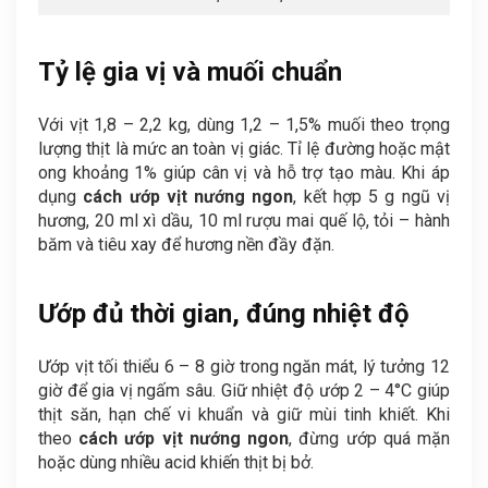
Tỷ lệ gia vị và muối chuẩn
Với vịt 1,8 – 2,2 kg, dùng 1,2 – 1,5% muối theo trọng
lượng thịt là mức an toàn vị giác. Tỉ lệ đường hoặc mật
ong khoảng 1% giúp cân vị và hỗ trợ tạo màu. Khi áp
dụng
cách ướp vịt nướng ngon
, kết hợp 5 g ngũ vị
hương, 20 ml xì dầu, 10 ml rượu mai quế lộ, tỏi – hành
băm và tiêu xay để hương nền đầy đặn.
Ướp đủ thời gian, đúng nhiệt độ
Ướp vịt tối thiểu 6 – 8 giờ trong ngăn mát, lý tưởng 12
giờ để gia vị ngấm sâu. Giữ nhiệt độ ướp 2 – 4°C giúp
thịt săn, hạn chế vi khuẩn và giữ mùi tinh khiết. Khi
theo
cách ướp vịt nướng ngon
, đừng ướp quá mặn
hoặc dùng nhiều acid khiến thịt bị bở.