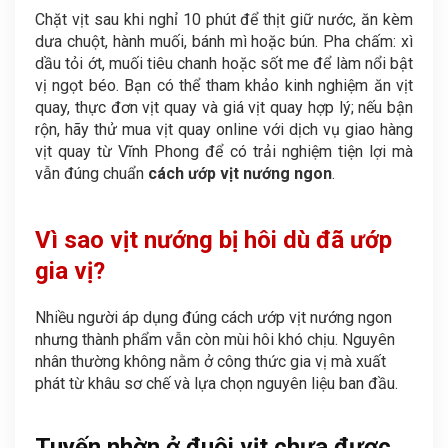
Chặt vịt sau khi nghỉ 10 phút để thịt giữ nước, ăn kèm
dưa chuột, hành muối, bánh mì hoặc bún. Pha chấm: xì
dầu tỏi ớt, muối tiêu chanh hoặc sốt me để làm nổi bật
vị ngọt béo. Bạn có thể tham khảo kinh nghiệm ăn vịt
quay, thực đơn vịt quay và giá vịt quay hợp lý; nếu bận
rộn, hãy thử mua vịt quay online với dịch vụ giao hàng
vịt quay từ Vĩnh Phong để có trải nghiệm tiện lợi mà
vẫn đúng chuẩn
cách ướp vịt nướng ngon
.
Vì sao vịt nướng bị hôi dù đã ướp
gia vị?
Nhiều người áp dụng đúng cách ướp vịt nướng ngon
nhưng thành phẩm vẫn còn mùi hôi khó chịu. Nguyên
nhân thường không nằm ở công thức gia vị mà xuất
phát từ khâu sơ chế và lựa chọn nguyên liệu ban đầu.
Tuyến nhờn ở đuôi vịt chưa được