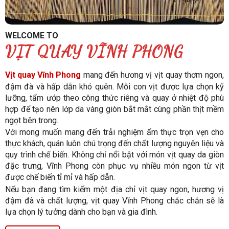
WELCOME TO
VỊT QUAY VĨNH PHONG
Vịt quay Vĩnh Phong
mang đến hương vị vịt quay thơm ngon,
đậm đà và hấp dẫn khó quên. Mỗi con vịt được lựa chọn kỹ
lưỡng, tẩm ướp theo công thức riêng và quay ở nhiệt độ phù
hợp để tạo nên lớp da vàng giòn bắt mắt cùng phần thịt mềm
ngọt bên trong.
Với mong muốn mang đến trải nghiệm ẩm thực trọn vẹn cho
thực khách, quán luôn chú trọng đến chất lượng nguyên liệu và
quy trình chế biến. Không chỉ nổi bật với món vịt quay da giòn
đặc trưng, Vĩnh Phong còn phục vụ nhiều món ngon từ vịt
được chế biến tỉ mỉ và hấp dẫn.
Nếu bạn đang tìm kiếm một địa chỉ vịt quay ngon, hương vị
đậm đà và chất lượng, vịt quay Vĩnh Phong chắc chắn sẽ là
lựa chọn lý tưởng dành cho bạn và gia đình.