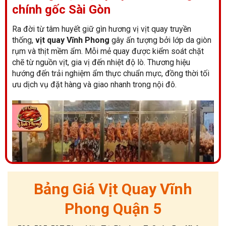
chính gốc Sài Gòn
Ra đời từ tâm huyết giữ gìn hương vị vịt quay truyền
thống,
vịt quay Vĩnh Phong
gây ấn tượng bởi lớp da giòn
rụm và thịt mềm ẩm. Mỗi mẻ quay được kiểm soát chặt
chẽ từ nguồn vịt, gia vị đến nhiệt độ lò. Thương hiệu
hướng đến trải nghiệm ẩm thực chuẩn mực, đồng thời tối
ưu dịch vụ đặt hàng và giao nhanh trong nội đô.
Bảng Giá Vịt Quay Vĩnh
Phong Quận 5
Giới thiệu thương hiệu vịt quay Vĩnh Phong