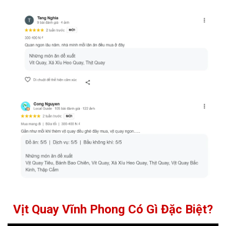
mục
tin tức
để không bỏ lỡ khuyến mãi vịt quay tại Vĩnh
Phong. Đây là cách tiết kiệm thông minh mà vẫn giữ chất
lượng bữa ăn.
Trải nghiệm khách hàng và đánh giá
thực tế
Uy tín của
vịt quay Vĩnh Phong
đến từ hàng nghìn phản
hồi tích cực mỗi năm. Khách ghi nhận da giòn lâu, thịt
không bở, hương vị cân bằng, phần ăn hậu hĩnh. Bạn có
thể tham khảo cảm nhận thực tế để tự tin chọn nơi mua vịt
quay uy tín.
Vịt Quay Vĩnh Phong Có Gì Đặc Biệt?