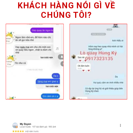
KHÁCH HÀNG NÓI GÌ VỀ
CHÚNG TÔI?
Thực đơn và giá vịt quay Vĩnh Phong
Thực đơn vịt quay đa dạng cho mọi nhu cầu
Danh mục gồm vịt quay nguyên con, nửa con, phần cắt
sẵn và các món ăn kèm hấp dẫn. Nước chấm, dưa leo,
bánh mì hoặc bún đi kèm giúp bữa ăn tròn vị. Xem chi tiết
tại trang
thực đơn
để chọn nhanh và đặt trước giờ cao
điểm.
Giá vịt quay hợp lý, ưu tiên giá trị thật