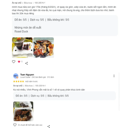
Vịt quay Vĩnh Phong
áp dụng mức giá vịt quay hợp lý so
với chất lượng và khẩu phần. Bảng giá rõ ràng, không phụ
phí ẩn, giúp bạn an tâm lập kế hoạch bữa ăn. Nhiều khách
chia sẻ “giá vịt quay Vĩnh Phong” xứng đáng cho một bữa
ngon chuẩn vị.
Mua vịt quay online và dịch vụ giao hàng
nhanh
Chỉ vài thao tác, bạn đã có thể đặt
vịt quay Vĩnh Phong
online và nhận trong thời gian ngắn. Hệ thống tối ưu lộ
trình để giữ món nóng giòn, hạn chế xóc và chảy mỡ. Đơn
lớn cho tiệc gia đình hay công ty đều có phương án giao
hàng vịt quay phù hợp.
Khuyến mãi vịt quay tại Vĩnh Phong được
cập nhật liên tục
Các chương trình ưu đãi theo mùa, combo cuối tuần và mã
giảm giá được công bố công khai. Bạn có thể theo dõi