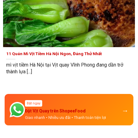
Để phục vụ đông đảo khách hàng,
vịt quay Vĩnh Phong
phát triển dịch vụ đặt tiệc, giao hàng và chăm sóc sau
bán. Đội ngũ tận tâm đồng hành cùng bạn trong mọi dịp
sum vầy. Ngoài ra, thương hiệu chào đón ứng viên gia
nhập để cùng lan tỏa giá trị ẩm thực Việt.
11 Quán Mì Vịt Tiềm Hà Nội Ngon Nhất
11 Quán Mì Vịt Tiềm Hà Nội Ngon, Đáng Thử Nhất
mì vịt tiềm Hà Nội tại Vịt quay Vĩnh Phong đang dần trở
thành lựa [...]
Đặt ngay
→
Đặt Vịt Quay trên ShopeeFood
Giao nhanh • Nhiều ưu đãi • Thanh toán tiện lợi
Dịch vụ cửa hàng vịt quay Vĩnh Phong chuyên nghiệp
Cửa hàng vịt quay Vĩnh Phong và trải