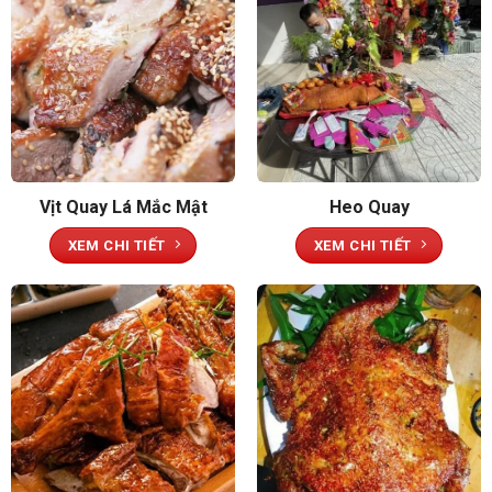
quay cho tiếng “rộp” giòn rã, thịt đạt độ ẩm mịn tự nhiên.
Đây là bí quyết nền tảng giúp
vịt quay Vĩnh Phong
chinh
phục cả những thực khách khó tính.
Ướp gia vị gia truyền, cân bằng hương Việt
– Hoa
Hỗn hợp ướp kết hợp thảo mộc, ngũ vị và công thức độc
Vịt Quay Lá Mắc Mật
Heo Quay
quyền giúp hương vị hòa quyện, không gắt. Thịt thấm sâu
nhưng vẫn giữ được vị ngọt thanh, hậu vị ấm nồng. Khi
XEM CHI TIẾT
XEM CHI TIẾT
thưởng thức, bạn cảm nhận rõ “hương vị vịt quay độc đáo”
hiếm nơi có được.
Quy trình quay kiểm soát nhiệt độ và độ ẩm
Kỹ thuật điều nhiệt giúp lớp da giòn đều, không cháy xém,
trong khi phần thịt vẫn mọng. Giai đoạn nghỉ nhiệt sau
quay giúp nước thịt tái phân bố, cắn miếng đầu tiên là
thấy vị ngọt lan tỏa. Nhờ vậy, nhiều khách đánh giá đây là
“
vịt quay Vĩnh Phong
ngon nhất” họ từng thử.