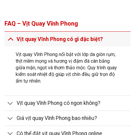
nghiệm tại chỗ
Khi ghé cửa hàng vịt quay ngon, bạn có thể xem quy trình
FAQ – Vịt Quay Vĩnh Phong
đóng gói và tư vấn thực đơn tại chỗ. Nhân viên sẽ gợi ý
khẩu phần phù hợp số người và bữa ăn trong ngày. Xem
Vịt quay Vĩnh Phong có gì đặc biệt?
thêm thông tin hệ thống trên trang
giới thiệu
để thuận tiện
lịch trình.
Vịt quay Vĩnh Phong nổi bật với lớp da giòn rụm,
Dịch vụ tiệc, sự kiện và quà biếu
thịt mềm mọng và hương vị đậm đà cân bằng
giữa mặn, ngọt và thơm thảo mộc. Quy trình quay
Đặt mâm vịt quay cho sinh nhật, tân gia, hội họp công ty
kiểm soát nhiệt độ giúp vịt chín đều, giữ trọn độ
với gói trang trí đẹp mắt. Bao bì sang trọng, giữ ấm tốt,
ẩm tự nhiên.
phù hợp làm quà biếu dịp lễ tết.
Vịt quay Vĩnh Phong
có
phương án chuẩn hóa để món đến tay vẫn nóng giòn.
Vịt quay Vĩnh Phong có ngon không?
Tuyển dụng: cơ hội nghề nghiệp bền vững
Nếu bạn yêu ẩm thực và muốn phát triển nghề bếp – dịch
Giá vịt quay Vĩnh Phong bao nhiêu?
vụ, hãy xem mục
tuyển dụng
. Môi trường kỷ luật nhưng
ấm áp, lộ trình thăng tiến rõ ràng và đãi ngộ công bằng.
Có thể đặt vịt quay Vĩnh Phong online