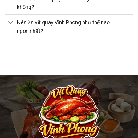
Cùng
vịt quay Vĩnh Phong
lan tỏa niềm tự hào ẩm thực
không?
Việt.
Nên ăn vịt quay Vĩnh Phong như thế nào
Tin tức, ưu đãi và hoạt động cộng đồng
ngon nhất?
Chuyên mục
tin tức
cập nhật chương trình ưu đãi, câu
chuyện hậu trường và hoạt động thiện nguyện. Bạn có thể
theo dõi để đón đọc những mẹo hay như “cách nấu vịt
quay ngon” phiên bản gia đình. Đây cũng là nơi chia sẻ trải
nghiệm thực khách cùng
vịt quay Vĩnh Phong
.
Kết luận
Nếu bạn đang tìm một địa chỉ đáng tin cho bữa ăn ngon,
vịt quay Vĩnh Phong
là lựa chọn xứng đáng. Thương hiệu
chinh phục vị giác bằng kỹ thuật quay chuẩn, da giòn lâu
và hương vị cân bằng. Hãy ghé cửa hàng tại 527 Đ. Phan
Văn Trị, Phường 7, Quận 5 hoặc gọi +84 903 391 684 để
đặt nhanh. Tận hưởng bữa ăn ấm cúng cùng gia đình với
vịt quay Vĩnh Phong
thơm ngon và phục vụ tận tâm.