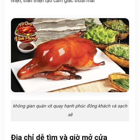
nhẹn, thân thiện tạo cảm giác thoải mái.
không gian quán vịt quay hạnh phúc đông khách và sạch
sẽ
Địa chỉ dễ tìm và giờ mở cửa