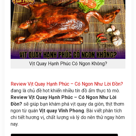
Vịt Quay Hạnh Phúc Có Ngon Không?
Review Vịt Quay Hạnh Phúc – Có Ngon Như Lời Đồn?
đang là chủ đề hot khiến nhiều tín đồ ẩm thực tò mò.
Review Vịt Quay Hạnh Phúc – Có Ngon Như Lời
Đồn?
sẽ giúp bạn khám phá vịt quay da giòn, thịt thơm
ngon từ quán
Vịt quay Vĩnh Phong
. Bài viết phân tích
chi tiết hương vị, chất lượng và lý do nên thử ngay hôm
nay.