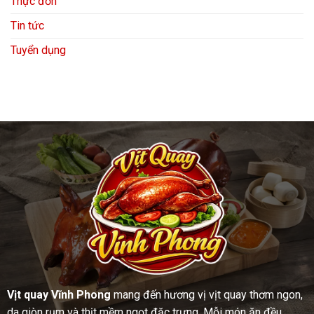
Thực đơn
Tin tức
Tuyển dụng
Vịt quay Vĩnh Phong
mang đến hương vị vịt quay thơm ngon,
da giòn rụm và thịt mềm ngọt đặc trưng. Mỗi món ăn đều