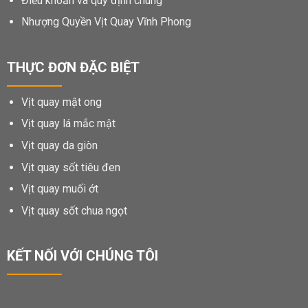
Điều khoản và quy định chung
Nhượng Quyền Vịt Quay Vĩnh Phong
THỰC ĐƠN ĐẶC BIỆT
Vịt quay mật ong
Vịt quay lá mắc mật
Vịt quay da giòn
Vịt quay sốt tiêu đen
Vịt quay muối ớt
Vịt quay sốt chua ngọt
KẾT NỐI VỚI CHÚNG TÔI