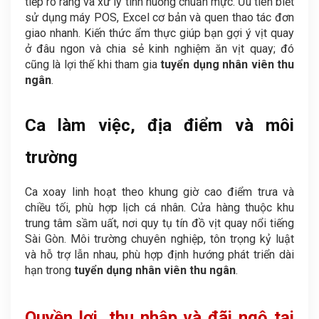
tiếp rõ ràng và xử lý tình huống chuẩn mực. Ưu tiên biết
sử dụng máy POS, Excel cơ bản và quen thao tác đơn
giao nhanh. Kiến thức ẩm thực giúp bạn gợi ý vịt quay
ở đâu ngon và chia sẻ kinh nghiệm ăn vịt quay; đó
cũng là lợi thế khi tham gia
tuyển dụng nhân viên thu
ngân
.
Ca làm việc, địa điểm và môi
trường
Ca xoay linh hoạt theo khung giờ cao điểm trưa và
chiều tối, phù hợp lịch cá nhân. Cửa hàng thuộc khu
trung tâm sầm uất, nơi quy tụ tín đồ vịt quay nổi tiếng
Sài Gòn. Môi trường chuyên nghiệp, tôn trọng kỷ luật
và hỗ trợ lẫn nhau, phù hợp định hướng phát triển dài
hạn trong
tuyển dụng nhân viên thu ngân
.
Quyền lợi, thu nhập và đãi ngộ tại