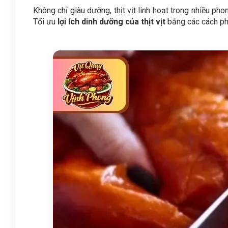
Không chỉ giàu dưỡng, thịt vịt linh hoạt trong nhiều ph
Tối ưu
lợi ích dinh dưỡng của thịt vịt
bằng các cách ph