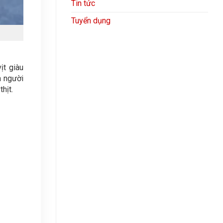
Tin tức
Tuyển dụng
ịt giàu
à người
hịt.