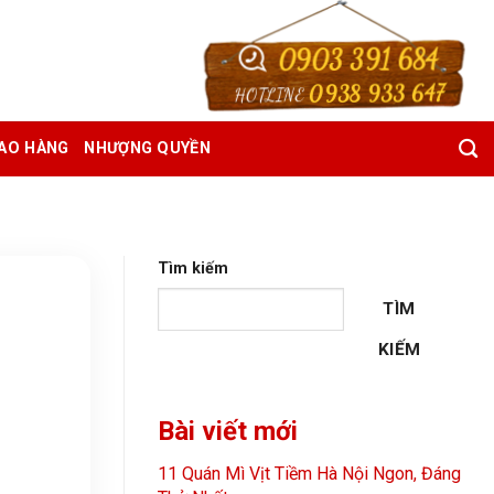
0903 391 684
HOTLINE
0938 933 647
IAO HÀNG
NHƯỢNG QUYỀN
Tìm kiếm
TÌM
KIẾM
Bài viết mới
11 Quán Mì Vịt Tiềm Hà Nội Ngon, Đáng