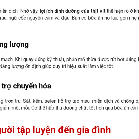
miễn dịch. Nhờ vậy,
lợi ích dinh dưỡng của thịt vịt
thể hiện rõ ở k
i rau, ngũ cốc nguyên cám và đậu. Bạn có bữa ăn no lâu, gọn nhẹ
ăng lượng
m mạch. Khi quay đúng kỹ thuật, phần mỡ thừa được rút bớt đáng 
ng lượng ổn định giúp duy trì hiệu suất làm việc tốt.
 trợ chuyển hóa
 trơn tru. Sắt, kẽm, selen hỗ trợ tạo máu, miễn dịch và chống o
giảm mệt mỏi. Cơ thể hấp thu dưỡng chất tốt hơn qua bữa ăn cân
gười tập luyện đến gia đình