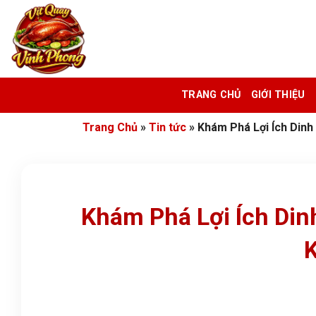
Bỏ
qua
nội
dung
TRANG CHỦ
GIỚI THIỆU
Trang Chủ
»
Tin tức
»
Khám Phá Lợi Ích Dinh
Khám Phá Lợi Ích Din