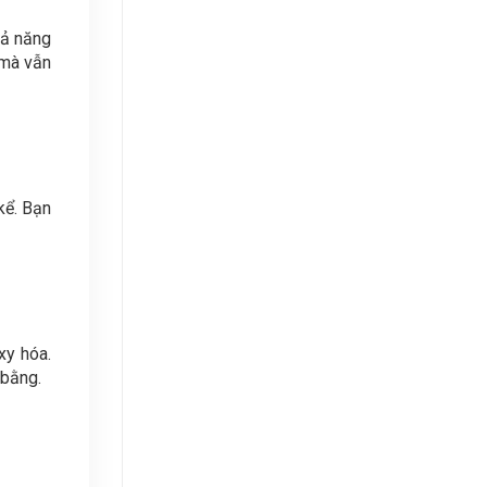
hả năng
 mà vẫn
kể. Bạn
xy hóa.
 bằng.