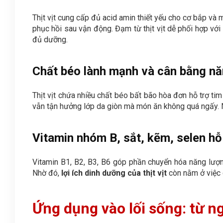
Thịt vịt cung cấp đủ acid amin thiết yếu cho cơ bắp và 
phục hồi sau vận động. Đạm từ thịt vịt dễ phối hợp vớ
đủ dưỡng.
Chất béo lành mạnh và cân bằng n
Thịt vịt chứa nhiều chất béo bất bão hòa đơn hỗ trợ ti
vẫn tận hưởng lớp da giòn mà món ăn không quá ngấy. Nă
Vitamin nhóm B, sắt, kẽm, selen hỗ
Vitamin B1, B2, B3, B6 góp phần chuyển hóa năng lượng
Nhờ đó,
lợi ích dinh dưỡng của thịt vịt
còn nằm ở việc 
Ứng dụng vào lối sống: từ n