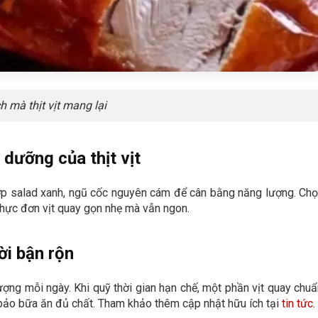
ch mà thịt vịt mang lại
 dưỡng của thịt vịt
hợp salad xanh, ngũ cốc nguyên cám để cân bằng năng lượng. Ch
thực đơn vịt quay gọn nhẹ mà vẫn ngon.
ời bận rộn
ợng mỗi ngày. Khi quỹ thời gian hạn chế, một phần vịt quay chuẩn
bảo bữa ăn đủ chất. Tham khảo thêm cập nhật hữu ích tại
tin tức
.