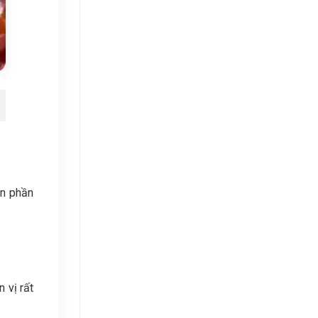
ọn phần
 vị rất