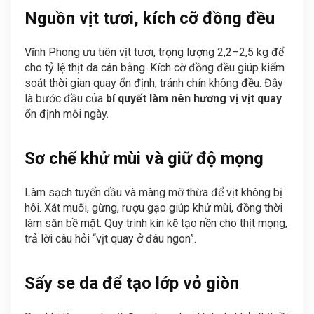
Nguồn vịt tươi, kích cỡ đồng đều
Vĩnh Phong ưu tiên vịt tươi, trọng lượng 2,2–2,5 kg để
cho tỷ lệ thịt da cân bằng. Kích cỡ đồng đều giúp kiểm
soát thời gian quay ổn định, tránh chín không đều. Đây
là bước đầu của
bí quyết làm nên hương vị vịt quay
ổn định mỗi ngày.
Sơ chế khử mùi và giữ độ mọng
Làm sạch tuyến dầu và màng mỡ thừa để vịt không bị
hôi. Xát muối, gừng, rượu gạo giúp khử mùi, đồng thời
làm săn bề mặt. Quy trình kín kẽ tạo nền cho thịt mọng,
trả lời câu hỏi “vịt quay ở đâu ngon”.
Sấy se da để tạo lớp vỏ giòn