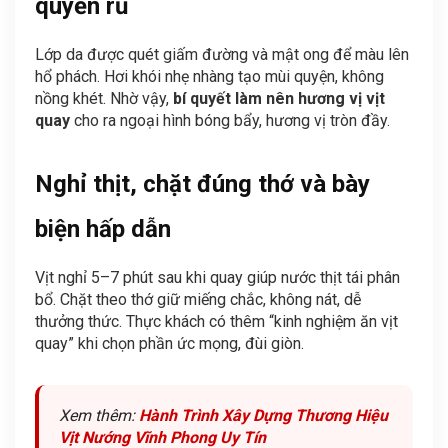
quyến rũ
Lớp da được quét giấm đường và mật ong để màu lên
hổ phách. Hơi khói nhẹ nhàng tạo mùi quyện, không
nồng khét. Nhờ vậy,
bí quyết làm nên hương vị vịt
quay
cho ra ngoại hình bóng bẩy, hương vị tròn đầy.
Nghỉ thịt, chặt đúng thớ và bày
biện hấp dẫn
Vịt nghỉ 5–7 phút sau khi quay giúp nước thịt tái phân
bổ. Chặt theo thớ giữ miếng chắc, không nát, dễ
thưởng thức. Thực khách có thêm “kinh nghiệm ăn vịt
quay” khi chọn phần ức mọng, đùi giòn.
Xem thêm:
Hành Trình Xây Dựng Thương Hiệu
Vịt Nướng Vĩnh Phong Uy Tín