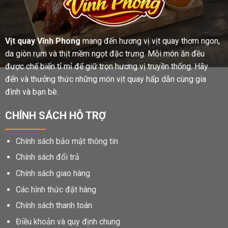
Vịt quay Vĩnh Phong
mang đến hương vị vịt quay thơm ngon,
da giòn rụm và thịt mềm ngọt đặc trưng. Mỗi món ăn đều
được chế biến tỉ mỉ để giữ trọn hương vị truyền thống. Hãy
đến và thưởng thức những món vịt quay hấp dẫn cùng gia
đình và bạn bè.
CHÍNH SÁCH HỖ TRỢ
Chính sách bảo mật thông tin
Chính sách đổi trả
Chính sách giao hàng
Các hình thức đặt hàng
Chính sách thanh toán
Điều khoản và quy định chung