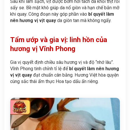
Sau khi làm sạch, vịt được bơm hơi tách da khỏi thịt rồi
sấy se. Bề mặt khô giúp da nổ giòn và hạn chế bắn mỡ
khi quay. Công đoạn này góp phần vào
bí quyết làm
nên hương vị vịt quay
da giòn tan mà không ngấy.
Tẩm ướp và gia vị: linh hồn của
hương vị Vĩnh Phong
Gia vị quyết định chiều sâu hương vị và độ “nhớ lâu”.
Vĩnh Phong tinh chỉnh tỉ lệ để
bí quyết làm nên hương
vị vịt quay
đạt chuẩn cân bằng. Hương Việt hòa quyện
cùng sắc thái ẩm thực Hoa tạo dấu ấn riêng.