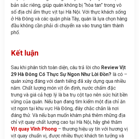
bản sắc riêng, giúp quán không bị “hòa tan” trong vô
số địa chỉ ẩm thực vịt tại Hà Nội. Với thực khách sống
ở Hà Đông và các quận phía Tây, quán là lựa chọn hàng
đầu không cần phải di chuyển xa vào trung tâm thành
phố.
Kết luận
Sau khi phân tích toàn diện, câu trả lời cho
Review Vịt
29 Hà Đông Có Thực Sự Ngon Như Lời Đồn?
là có –
quán xứng đáng với danh tiếng đã xây dựng qua nhiều
năm. Chất lượng món vịt ổn định, nước chấm đặc
trưng và giá cả hợp lý là ba trụ cột tạo nên sức hút bền
vững của quán. Nếu bạn đang tìm kiếm một địa chỉ ăn
vịt ngon tại khu vực Hà Đông, đây chắc chắn là nơi
đáng thử. Và nếu bạn muốn khám phá thêm những địa
chỉ vịt quay chất lượng cao tại Hà Nội, hãy ghé thăm
Vịt quay Vĩnh Phong
– thương hiệu uy tín với hương vị
vịt quay chuẩn vị, được nhiều thực khách tin tưởng và