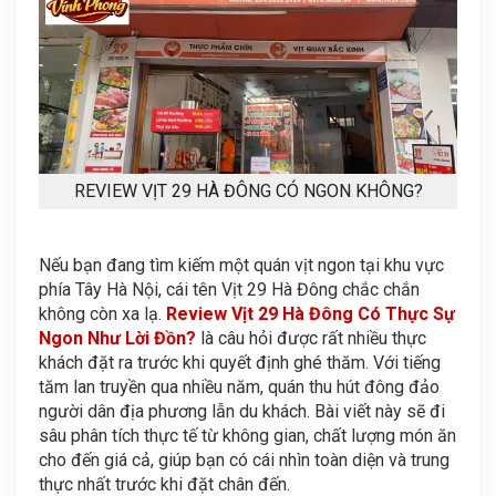
REVIEW VỊT 29 HÀ ĐÔNG CÓ NGON KHÔNG?
Nếu bạn đang tìm kiếm một quán vịt ngon tại khu vực
phía Tây Hà Nội, cái tên Vịt 29 Hà Đông chắc chắn
không còn xa lạ.
Review Vịt 29 Hà Đông Có Thực Sự
Ngon Như Lời Đồn?
là câu hỏi được rất nhiều thực
khách đặt ra trước khi quyết định ghé thăm. Với tiếng
tăm lan truyền qua nhiều năm, quán thu hút đông đảo
người dân địa phương lẫn du khách. Bài viết này sẽ đi
sâu phân tích thực tế từ không gian, chất lượng món ăn
cho đến giá cả, giúp bạn có cái nhìn toàn diện và trung
thực nhất trước khi đặt chân đến.