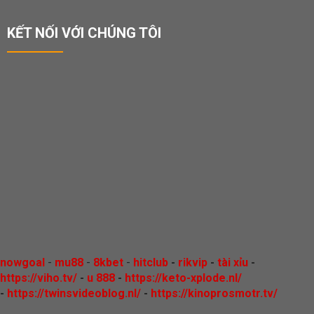
KẾT NỐI VỚI CHÚNG TÔI
nowgoal
-
mu88
-
8kbet
-
hitclub
-
rikvip
-
tài xỉu
-
https://viho.tv/
-
u 888
-
https://keto-xplode.nl/
-
https://twinsvideoblog.nl/
-
https://kinoprosmotr.tv/