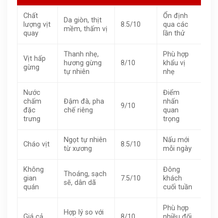
Chất
Ổn định
Da giòn, thịt
lượng vịt
8.5/10
qua các
mềm, thấm vị
quay
lần thử
Thanh nhẹ,
Phù hợp
Vịt hấp
hương gừng
8/10
khẩu vị
gừng
tự nhiên
nhẹ
Nước
Điểm
chấm
Đậm đà, pha
nhấn
9/10
đặc
chế riêng
quan
trưng
trọng
Ngọt tự nhiên
Nấu mới
Cháo vịt
8.5/10
từ xương
mỗi ngày
Không
Đông
Thoáng, sạch
gian
7.5/10
khách
sẽ, dân dã
quán
cuối tuần
Phù hợp
Hợp lý so với
Giá cả
8/10
nhiều đối