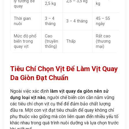
lý tưởng để
2,5 – 3,5 kg
2,5 kg
kg
quay
Thời gian
3 – 4
45 – 55
3 – 4 tháng
nuôi
tháng
ngày
Mức độ phổ
Cao
Rất cao
biến trong
(truyền
Thấp
(thương
quay vịt
thống)
mại)
Tiêu Chí Chọn Vịt Để Làm Vịt Quay
Da Giòn Đạt Chuẩn
Ngoài việc xác định
làm vịt quay da giòn nên sử
dụng loại vịt nào
, người chế biến còn cần nắm vững
các tiêu chí chọn vịt cụ thể để đảm bảo chất lượng
đầu ra. Một con vịt đạt tiêu chuẩn để quay không chỉ
phụ thuộc vào giống mà còn liên quan đến nhiều yếu tố
khác nhau trong quá trình nuôi dưỡng và lựa chọn trước