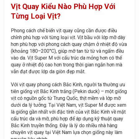
Vịt Quay Kiểu Nào Phù Hợp Với
Từng Loại Vịt?
Phong cách chế biến vịt quay cũng cần được điều
chỉnh phù hợp với từng loại vịt. Vịt bầu với lớp mỡ dày
hơn phù hợp với phong cách quay chậm ở nhiệt độ vừa
(khoảng 180–200°C), giúp mỡ tan từ từ và ngấm đều
vào da. Vịt Super M với cấu trúc da mỏng hơn có thể
quay ở nhiệt độ cao hơn trong thời gian ngắn hơn mà
vẫn đạt được lớp da giòn đẹp mắt.
Với vịt quay phong cách Bắc Kinh, người ta thường ưu
tiên giống vịt Bắc Kinh trắng (Pekin duck) – một giống
vịt có nguồn gốc từ Trung Quốc, thịt mềm và lớp mỡ
dưới da lý tưởng. Tại Việt Nam, vịt Super M được xem
là giống gần nhất với đặc tính của vịt Bắc Kinh về mặt
cấu trúc da và mỡ, phù hợp để áp dụng kỹ thuật quay
Bắc Kinh truyền thống. Đây là lý do nhiều nhà hàng
chuyên vịt quay tại Việt Nam lựa chọn giống này làm