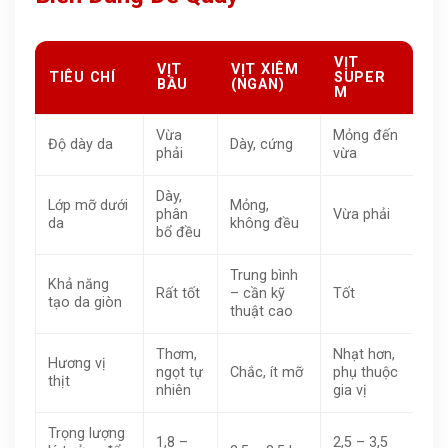
VỊT
VỊT
VỊT XIÊM
TIÊU CHÍ
SUPER
BẦU
(NGAN)
M
Vừa
Mỏng đến
Độ dày da
Dày, cứng
phải
vừa
Dày,
Lớp mỡ dưới
Mỏng,
phân
Vừa phải
da
không đều
bổ đều
Trung bình
Khả năng
Rất tốt
– cần kỹ
Tốt
tạo da giòn
thuật cao
Thơm,
Nhạt hơn,
Hương vị
ngọt tự
Chắc, ít mỡ
phụ thuộc
thịt
nhiên
gia vị
Trọng lượng
1,8 –
2,5 – 3,5