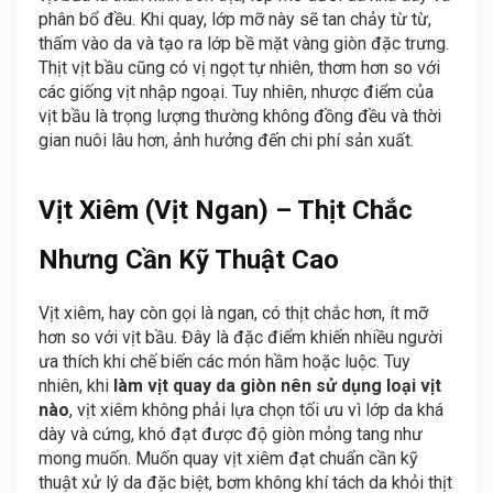
phân bổ đều. Khi quay, lớp mỡ này sẽ tan chảy từ từ,
thấm vào da và tạo ra lớp bề mặt vàng giòn đặc trưng.
Thịt vịt bầu cũng có vị ngọt tự nhiên, thơm hơn so với
các giống vịt nhập ngoại. Tuy nhiên, nhược điểm của
vịt bầu là trọng lượng thường không đồng đều và thời
gian nuôi lâu hơn, ảnh hưởng đến chi phí sản xuất.
Vịt Xiêm (Vịt Ngan) – Thịt Chắc
Nhưng Cần Kỹ Thuật Cao
Vịt xiêm, hay còn gọi là ngan, có thịt chắc hơn, ít mỡ
hơn so với vịt bầu. Đây là đặc điểm khiến nhiều người
ưa thích khi chế biến các món hầm hoặc luộc. Tuy
nhiên, khi
làm vịt quay da giòn nên sử dụng loại vịt
nào
, vịt xiêm không phải lựa chọn tối ưu vì lớp da khá
dày và cứng, khó đạt được độ giòn mỏng tang như
mong muốn. Muốn quay vịt xiêm đạt chuẩn cần kỹ
thuật xử lý da đặc biệt, bơm không khí tách da khỏi thịt