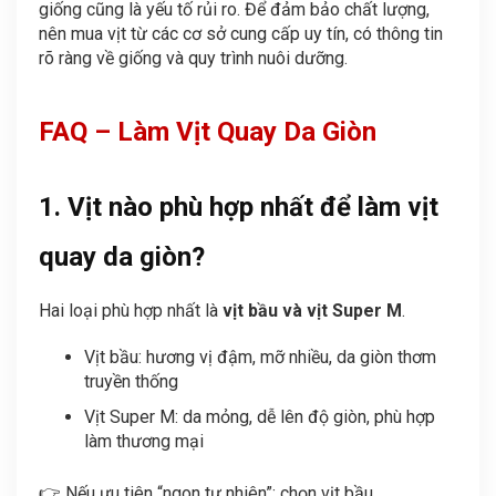
giống cũng là yếu tố rủi ro. Để đảm bảo chất lượng,
nên mua vịt từ các cơ sở cung cấp uy tín, có thông tin
rõ ràng về giống và quy trình nuôi dưỡng.
FAQ – Làm Vịt Quay Da Giòn
1. Vịt nào phù hợp nhất để làm vịt
quay da giòn?
Hai loại phù hợp nhất là
vịt bầu và vịt Super M
.
Vịt bầu: hương vị đậm, mỡ nhiều, da giòn thơm
truyền thống
Vịt Super M: da mỏng, dễ lên độ giòn, phù hợp
làm thương mại
👉 Nếu ưu tiên “ngon tự nhiên”: chọn vịt bầu