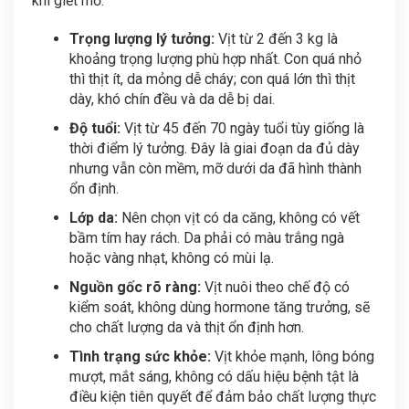
khi giết mổ.
Trọng lượng lý tưởng:
Vịt từ 2 đến 3 kg là
khoảng trọng lượng phù hợp nhất. Con quá nhỏ
thì thịt ít, da mỏng dễ cháy; con quá lớn thì thịt
dày, khó chín đều và da dễ bị dai.
Độ tuổi:
Vịt từ 45 đến 70 ngày tuổi tùy giống là
thời điểm lý tưởng. Đây là giai đoạn da đủ dày
nhưng vẫn còn mềm, mỡ dưới da đã hình thành
ổn định.
Lớp da:
Nên chọn vịt có da căng, không có vết
bầm tím hay rách. Da phải có màu trắng ngà
hoặc vàng nhạt, không có mùi lạ.
Nguồn gốc rõ ràng:
Vịt nuôi theo chế độ có
kiểm soát, không dùng hormone tăng trưởng, sẽ
cho chất lượng da và thịt ổn định hơn.
Tình trạng sức khỏe:
Vịt khỏe mạnh, lông bóng
mượt, mắt sáng, không có dấu hiệu bệnh tật là
điều kiện tiên quyết để đảm bảo chất lượng thực