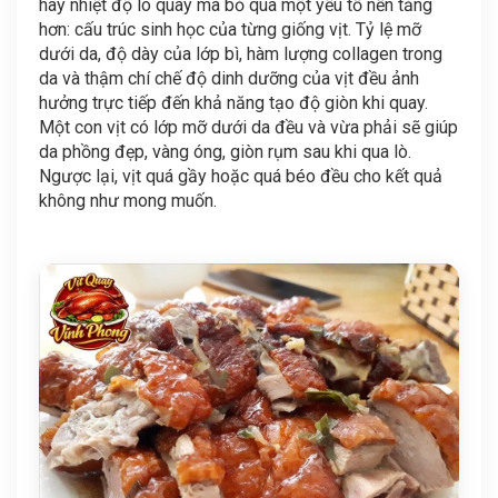
hay nhiệt độ lò quay mà bỏ qua một yếu tố nền tảng
hơn: cấu trúc sinh học của từng giống vịt. Tỷ lệ mỡ
dưới da, độ dày của lớp bì, hàm lượng collagen trong
da và thậm chí chế độ dinh dưỡng của vịt đều ảnh
hưởng trực tiếp đến khả năng tạo độ giòn khi quay.
Một con vịt có lớp mỡ dưới da đều và vừa phải sẽ giúp
da phồng đẹp, vàng óng, giòn rụm sau khi qua lò.
Ngược lại, vịt quá gầy hoặc quá béo đều cho kết quả
không như mong muốn.