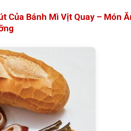
út Của Bánh Mì Vịt Quay – Món Ă
ỡng