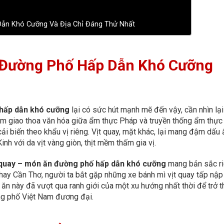
Dẫn Khó Cưỡng Và Địa Chỉ Đáng Thử Nhất
 Đường Phố Hấp Dẫn Khó Cưỡng
 hấp dẫn khó cưỡng
lại có sức hút mạnh mẽ đến vậy, cần nhìn lạ
ẩm giao thoa văn hóa giữa ẩm thực Pháp và truyền thống ẩm thực
cải biến theo khẩu vị riêng. Vịt quay, mặt khác, lại mang đậm dấu
h với da vịt vàng giòn, thịt mềm thấm gia vị.
 quay – món ăn đường phố hấp dẫn khó cưỡng
mang bản sắc r
hay Cần Thơ, người ta bắt gặp những xe bánh mì vịt quay tấp nập
n này đã vượt qua ranh giới của một xu hướng nhất thời để trở t
ng phố Việt Nam đương đại.