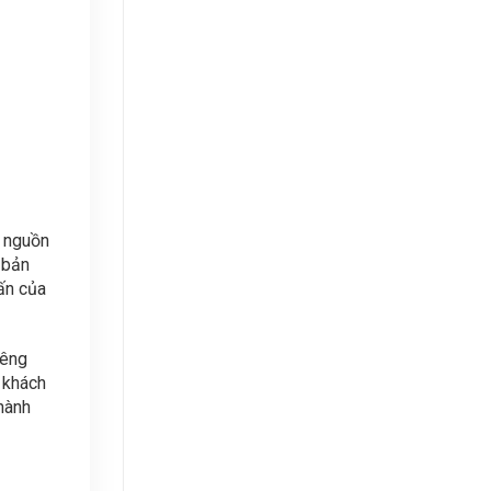
i nguồn
 bản
 ấn của
iêng
 khách
hành