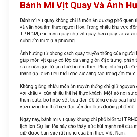
Bánh Mì Vịt Quay Và Ảnh H
Bánh mì vịt quay không chỉ là món ăn đường phố quen 
và văn hóa ẩm thực người Hoa. Trong nhiều khu vực đ
TP.HCM
, các món quay như vịt quay, heo quay và xá xíu
sống ẩm thực địa phương.
Ảnh hưởng từ phong cách quay truyền thống của người H
giúp món vịt quay có lớp da vàng giòn đặc trưng, phần 
có nguồn gốc từ ảnh hưởng ẩm thực Pháp nhưng đã được 
thành đại diện tiêu biểu cho sự sáng tạo trong ẩm thực V
Không giống nhiều món ăn truyền thống chỉ giữ nguyên c
với khẩu vị của nhiều thế hệ thực khách. Một số nơi sử d
thêm pate, bơ hoặc sốt tiêu đen để tăng chiều sâu hươ
vừa mang hơi thở hiện đại của ẩm thực đường phố Việt
Ngày nay, bánh mì vịt quay không chỉ phổ biến tại
TP.H
lịch lớn. Sự lan tỏa này cho thấy sức hút mạnh mẽ củ
giữ được bản sắc rất riêng của ẩm thực Việt Nam.