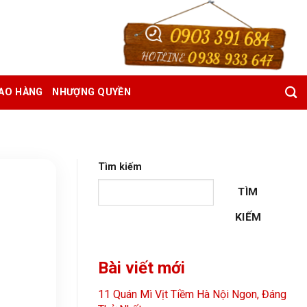
0903 391 684
0938 933 647
HOTLINE
IAO HÀNG
NHƯỢNG QUYỀN
Tìm kiếm
TÌM
KIẾM
Bài viết mới
11 Quán Mì Vịt Tiềm Hà Nội Ngon, Đáng