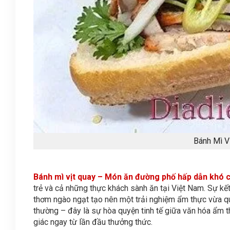
Bánh Mì V
Bánh mì vịt quay – Món ăn đường phố hấp dẫn khó 
trẻ và cả những thực khách sành ăn tại Việt Nam. Sự kế
thơm ngào ngạt tạo nên một trải nghiệm ẩm thực vừa q
thường – đây là sự hòa quyện tinh tế giữa văn hóa ẩm 
giác ngay từ lần đầu thưởng thức.