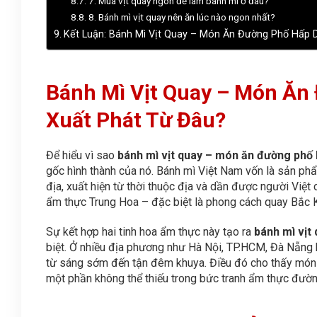
7. Mua vịt quay ngon để làm bánh mì ở đâu?
8. Bánh mì vịt quay nên ăn lúc nào ngon nhất?
Kết Luận: Bánh Mì Vịt Quay – Món Ăn Đường Phố Hấp 
Bánh Mì Vịt Quay – Món Ăn
Xuất Phát Từ Đâu?
Để hiểu vì sao
bánh mì vịt quay – món ăn đường phố
gốc hình thành của nó. Bánh mì Việt Nam vốn là sản ph
địa, xuất hiện từ thời thuộc địa và dần được người Việt 
ẩm thực Trung Hoa – đặc biệt là phong cách quay Bắc Kin
Sự kết hợp hai tinh hoa ẩm thực này tạo ra
bánh mì vịt
biệt. Ở nhiều địa phương như Hà Nội, TP.HCM, Đà Nẵng 
từ sáng sớm đến tận đêm khuya. Điều đó cho thấy món ă
một phần không thể thiếu trong bức tranh ẩm thực đườ