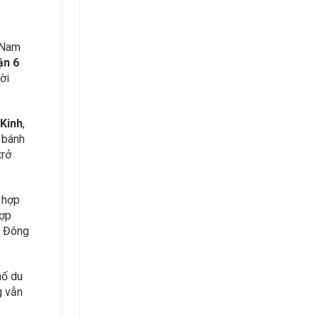
t Nam
ận 6
ời
 Kinh
,
 bánh
trở
 hợp
hợp
Á Đông
hố du
g vẫn