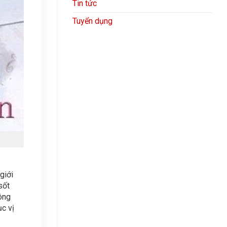
Tin tức
Tuyển dụng
giới
sốt
ông
c vị