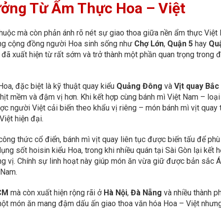
ưởng Từ Ẩm Thực Hoa – Việt
thuộc mà còn phản ánh rõ nét sự giao thoa giữa nền ẩm thực Việ
ông cộng đồng người Hoa sinh sống như
Chợ Lớn
,
Quận 5
hay
Qu
 đã xuất hiện từ rất sớm và trở thành một phần quan trọng trong đ
oa, đặc biệt là kỹ thuật quay kiểu
Quảng Đông
và
Vịt quay Bắc
thịt mềm và đậm vị hơn. Khi kết hợp cùng bánh mì Việt Nam – loại
người Việt cải biến theo khẩu vị riêng – món bánh mì vịt quay 
iệt hiện đại.
ông thức cổ điển, bánh mì vịt quay liên tục được biến tấu để phù
ụng sốt hoisin kiểu Hoa, trong khi nhiều quán tại Sài Gòn lại kết 
ng vị. Chính sự linh hoạt này giúp món ăn vừa giữ được bản sắc 
 Nam.
CM
mà còn xuất hiện rộng rãi ở
Hà Nội
,
Đà Nẵng
và nhiều thành p
a một món ăn mang đậm dấu ấn giao thoa văn hóa Hoa – Việt nhưn