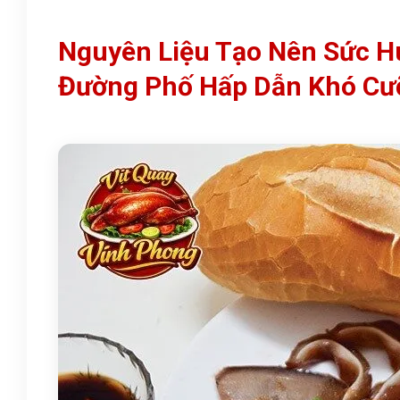
Nguyên Liệu Tạo Nên Sức H
Đường Phố Hấp Dẫn Khó Cư