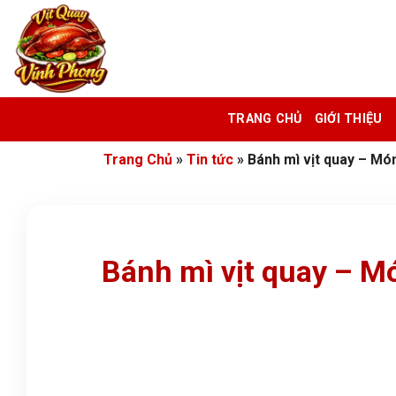
Bỏ
qua
nội
dung
TRANG CHỦ
GIỚI THIỆU
Trang Chủ
»
Tin tức
»
Bánh mì vịt quay – Mó
Bánh mì vịt quay – M